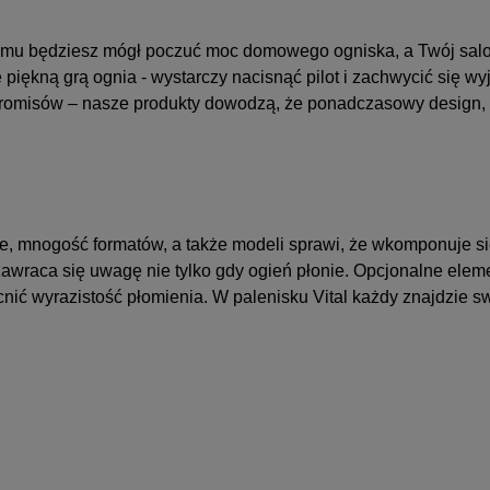
 niemu będziesz mógł poczuć moc domowego ogniska, a Twój salo
 piękną grą ognia - wystarczy nacisnąć pilot i zachwycić się w
omisów – nasze produkty dowodzą, że ponadczasowy design, w
e, mnogość formatów, a także modeli sprawi, że wkomponuje s
 zawraca się uwagę nie tylko gdy ogień płonie. Opcjonalne elem
nić wyrazistość płomienia. W palenisku Vital każdy znajdzie s