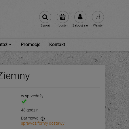
Szukaj
(pusty)
Zaloguj się
Waluty
taż
Promocje
Kontakt
 Ziemny
w sprzedaży
48 godzin
Darmowa
sprawdź formy dostawy