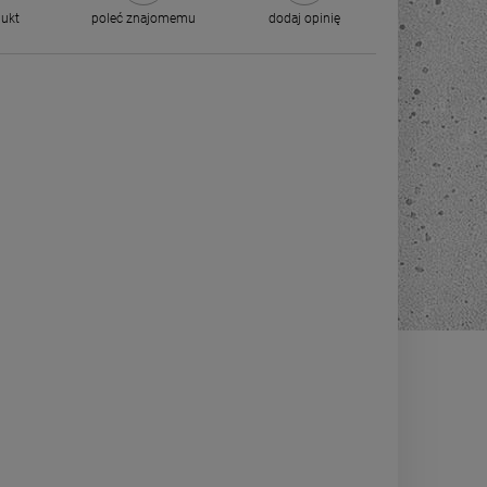
dukt
poleć znajomemu
dodaj opinię