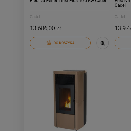
Piec Na Pellet Tile3 Plus 10,0 Kw Cadel
Piec Na 
Cadel
Cadel
Cadel
13 686,00 zł
13 977
DO KOSZYKA