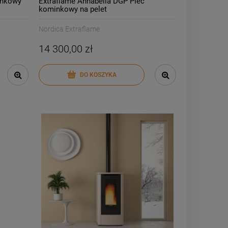
inkowy
Extraflame Annabella DGP Piec
kominkowy na pelet
Nordica Extraflame
14 300,00 zł
DO KOSZYKA