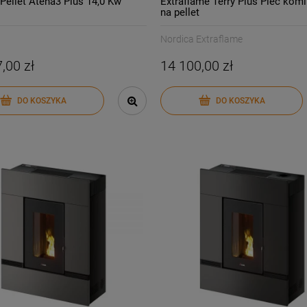
Pellet Atena3 Plus 14,0 Kw
Extraflame Terry Plus Piec kom
na pellet
Nordica Extraflame
,00 zł
14 100,00 zł
DO KOSZYKA
DO KOSZYKA