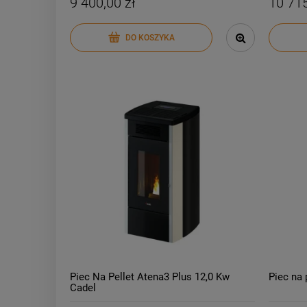
9 400,00 zł
10 715
DO KOSZYKA
Piec Na Pellet Atena3 Plus 12,0 Kw
Piec na 
Cadel