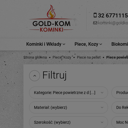
32 6771115
kominki@goldk
Kominki i Wkłady
Piece, Kozy
Biokomin
Strona główna
Piece, Kozy
Piece na pellet
Piece powiet
Filtruj
Kategorie: Piece powietrzne z d [...]
Produc
Materiał: (wybierz)
Do Rek
Szerokość: (wybierz)
Moc No