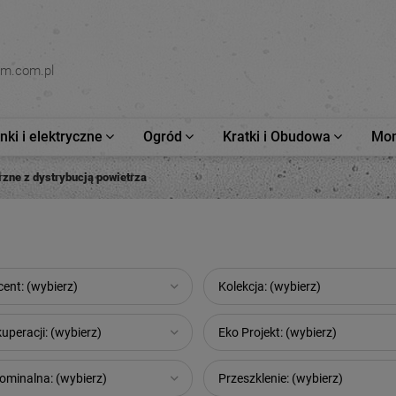
om.com.pl
ki i elektryczne
Ogród
Kratki i Obudowa
Mon
rzne z dystrybucją powietrza
ent: (wybierz)
Kolekcja: (wybierz)
uperacji: (wybierz)
Eko Projekt: (wybierz)
minalna: (wybierz)
Przeszklenie: (wybierz)