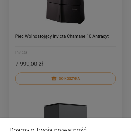
Piec Wolnostojący Invicta Chamane 10 Antracyt
Invicta
7 999,00 zł
DO KOSZYKA
Dbamy o Twoją prywatność