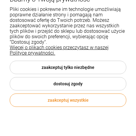
Pliki cookies i pokrewne im technologie umożliwiają
poprawne działanie strony i pomagają nam
dostosować ofertę do Twoich potrzeb. Możesz
zaakceptować wykorzystanie przez nas wszystkich
tych plików i przejść do sklepu lub dostosować użycie
plików do swoich preferencji, wybierając opcję
"Dostosuj zgody".
Więcej o plikach cookies przeczytasz w naszej
Polityce prywatności.
zaakceptuj tylko niezbędne
Piec Stalowy Koza Thor View Ø 150 8 Kw
dostosuj zgody
Kratki
zaakceptuj wszystkie
8 100,00 zł
DO KOSZYKA