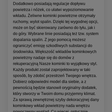
Dodatkowo posiadają regulacje dopływu
powietrza i nóżek, co ułatwi wypoziomowanie
wkładu. Żeliwne kominki powietrzne otrzymały
ruchomy, wylot spalin. Dzięki tej wygodnej opcji,
może on być skierowany zarówno do tyłu, jak i
do góry. Wybrane linie posiadają też tzw. system
dopalania spalin. Z jego pomocą możesz
ograniczyć emisję szkodliwych substancji do
środowiska. Większość wkładów kominkowych
powietrzny nadaje się do domów z
rekuperacyjną Nasze kominki to wyjątkowy styl.
Każdy produkt został zaprojektowany w taki
sposób, by zdobić przestrzeń Twojego wnętrza.
Dobierz odpowiedni model dla siebie, a z
pewnością będzie stanowił oryginalny dodatek,
który stworzy w Twoim domu przyjemny klimat.
Za sprawą zewnętrznej szyby dekoracyjnej dany
kominkowy wkład powietrzny nada wnętrzu
nowoczesny wygląd. Co więcej, optycznie