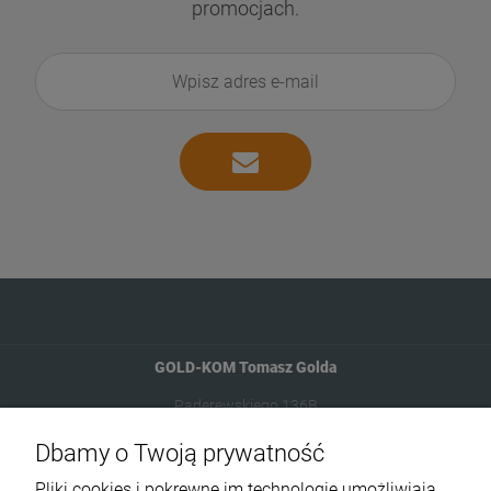
promocjach.
GOLD-KOM Tomasz Golda
Paderewskiego 136B
42-400 Zawiercie
Dbamy o Twoją prywatność
Pliki cookies i pokrewne im technologie umożliwiają